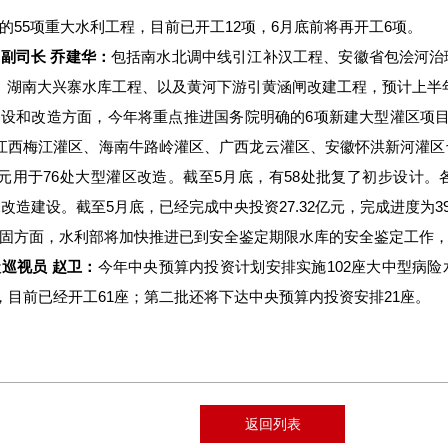
的
55
项重大水利工程，目前已开工
12
项，
6
月底前将再开工
6
项。
副司长 乔建华：
包括南水北调中线引江补汉工程、安徽省包浍河治
、湖南大兴寨水库工程、以及黄河下游引黄涵闸改建工程，预计上半
建设和改造方面，今年将重点推进国务院明确的
6
项新建大型灌区项
江西梅江灌区、海南牛路岭灌区、广西龙云灌区、安徽怀洪新河灌区
元用于
76
处大型灌区改造。截至
5
月底，有
58
处批复了初步设计。
水改造建设。截至
5
月底，已经完成中央投资
27.32
亿元，完成进度为
3
固方面，水利部将加快推进已到安全鉴定期限水库的安全鉴定工作
巡视员 赵卫：
今年中央预算内投资计划安排实施
102
座大中型病险
，目前已经开工
61
座；第二批还将下达中央预算内投资安排
21
座。
返回列表