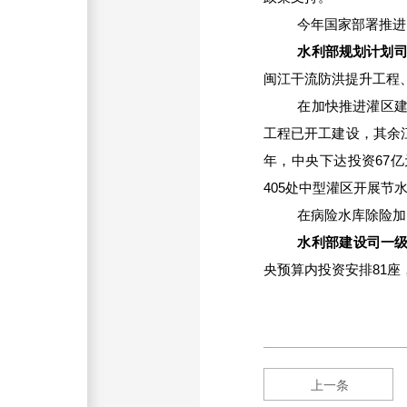
今年国家部署推进
水利部规划计划司
闽江干流防洪提升工程
在加快推进灌区
工程已开工建设，其余
年，中央下达投资
67
亿
405
处中型灌区开展节
在病险水库除险加
水利部建设司一级
央预算内投资安排
81
座
上一条