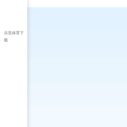
乐竞体育下
载