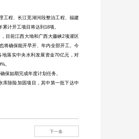
理工程、长江芜湖河段整治工程、福建
年累计开工项目将达到
18
项。
目，目前江西大坳和广西大藤峡
2
项灌区
也将确保能开早开、年内全部开工。今
各地落实中央水利发展资金
70
亿元，对
9%
。
，确保如期完成年度计划任务。
水库除险加固项目，其中第一批下达中
下一条