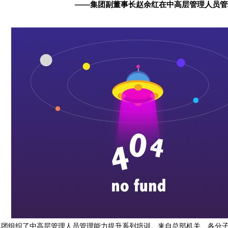
——
集团副董事长赵余红在中高层管理人员管
集团组织了中高层管理人员管理能力提升系列培训。来自总部机关、各分