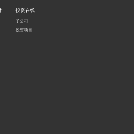
才
投资在线
子公司
投资项目