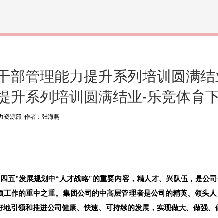
干部管理能力提升系列培训圆满结业
提升系列培训圆满结业-乐竞体育
：人力资源部 作者：张海燕
十四五”发展规划中“人才战略”的重要内容，精人才、兴队伍，是公
项工作的重中之重。集团公司的中高层管理者是公司的精英、领头人
好地引领和推进公司健康、快速、可持续的发展，实现做大、做强、