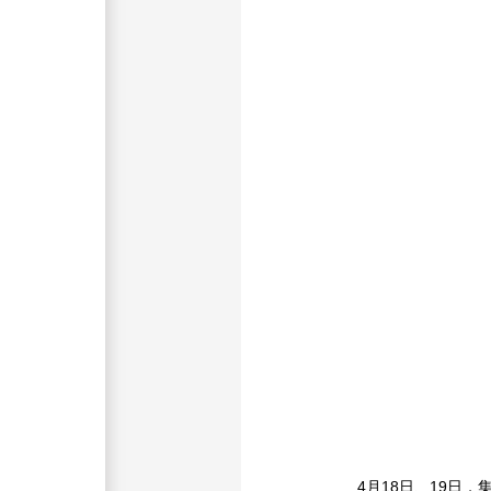
4月
18
日、
19
日，