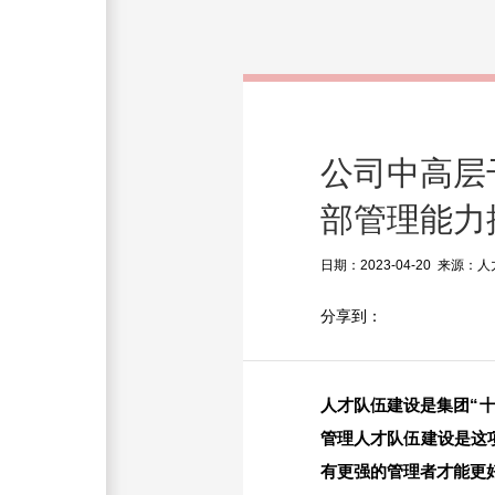
公司中高层
部管理能力
日期：2023-04-20 来源
分享到：
人才队伍建设是集团“
管理人才队伍建设是这
有更强的管理者才能更