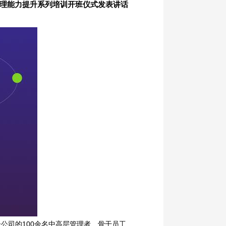
理能力提升系列培训开班仪式发表讲话
子公司的
100
余名中高层管理者、骨干员工