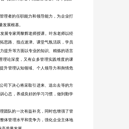
管理者的任职能力和领导能力，为企业打
量发展根基。
力发展专家周黎辉老师授课。叶东老师以经
开拓思路、指点迷津。课堂气氛活跃，学员
响力提升等方面以专业的知识、精炼的语言
理理论深度，又有众多管理实践维度的课
对提升管理认知领域、个人领导力和舆情危
公司下决心将采取引进来、送出去等的方
培训心态，养成良好的学习习惯，做到勤学
理团队的一次有益补充，同时也增强了管
业整体管理水平和竞争力，强化企业主体地
业高质量发展。