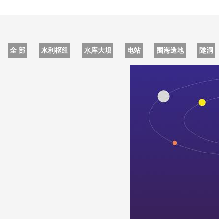
全 部
水利枢纽
水库大坝
电站
围海造地
隧洞